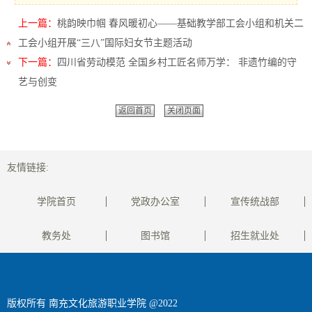
上一篇：
桃韵映巾帼 春风暖初心——基础教学部工会小组和机关二
工会小组开展“三八”国际妇女节主题活动
下一篇：
四川省劳动模范 全国乡村工匠名师万学： 非遗竹编的守
艺与创变
返回首页
关闭页面
友情链接:
学院首页
党政办公室
宣传统战部
教务处
图书馆
招生就业处
版权所有 南充文化旅游职业学院 @2022