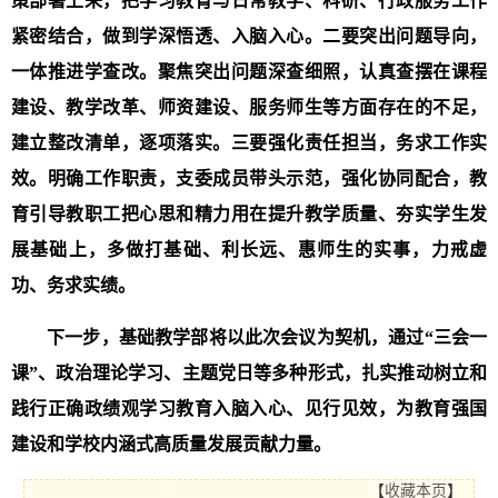
策部署上来，把学习
教育
与日常教学、科研、行政服务工作
紧密结合，做到学深悟透、入脑入心。二要突出问题导向，
一体推进学查改。聚焦突出问题深查细照
，认真查摆在课程
建设、教学
改革
、师资
建设
、服务师生等方面存在的不足，
建立整改清单，逐项落实。三要强化责任担当，务求工作实
效。
明确工作职责，支委
成员带头示范，
强化协
同配合，教
育
引导
教职工把心思和精力用在提升教学质量、夯实学生发
展基础上，多做打基础、利长远、惠师生的实事，力戒
虚
功、务求实绩
。
下一步，
基础教学部
将以此次
会议
为契机，通过“三会一
课”、
政治理论学习、
主题党日等多种形式，扎实推动树立和
践行正确政绩观学习教育入脑入心、见行见效
，
为
教育强国
建设和
学校
内涵式高质量发展
贡献力量。
【
收藏本页
】